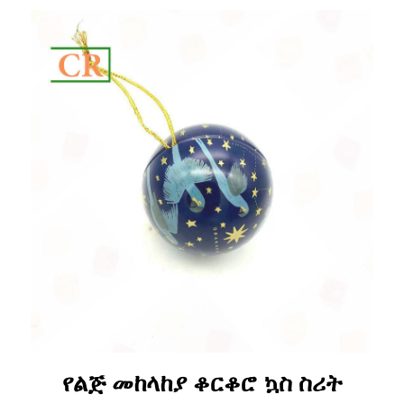
የልጅ መከላከያ ቆርቆሮ ኳስ ስሪት