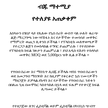
ብጁ ማተሚያ
የተለያዩ አጠቃቀም
እስካሁን በገበያ ላይ የሌለው የኳስ ስሪት ውስጥ ባለ ሁለት ቁራጭ
ልጅ-ማረጋገጫ ነው።የሽፋኑ እና የታችኛው ተመሳሳይ መዋቅር
የማምረት ወጪን ሊቀንስ ይችላል ፣ የፕላስቲክ መለዋወጫዎች
የተረጋጋ ልጅን የመከላከል ተግባር ይጨምራሉ ፣ የተደበቀው
የፕላስቲክ ክፍል ገጽታን ይጨምራል ፣ ይህ አዲስ የሕፃን ተከላካይ
መዋቅር MOQ ወደ 5,000pcs ዝቅ ሊል ይችላል ።
የጥበብ ስራው እና ማስጌጥ ሊበጁ ይችላሉ።የስነ ጥበብ ስራውን
ወደ አመጋገብ ማስገባት እና ከዚያም የቆርቆሮ ኳስ ናሙናዎችን
ማዘጋጀት ይቻላል.የክዳን እና የታችኛው የጥበብ ስራ ንድፉን
በበለጠ ጊዜ በመሞከር ካስተካከለ በኋላ ወደ ፍጹም የተቀናጀ ክፍል
ሊጣመር ይችላል።
የተዘጋጀው ለገና ፌስቲቫል ወይም ፌስቲቫል በካናቢስ ጭብጥ