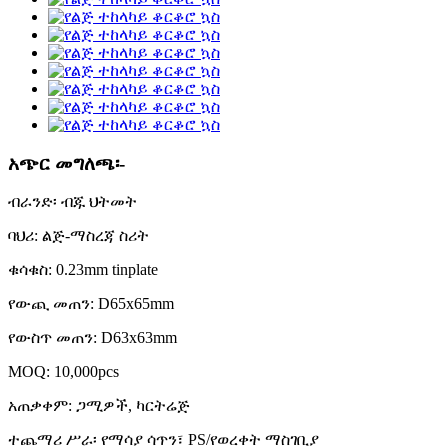
አጭር መግለጫ፡-
ብራንድ፡ ብጁ ህትመት
ባህሪ: ልጅ-ማስረጃ ስሪት
ቁሳቁስ: 0.23mm tinplate
የውጪ መጠን: D65x65mm
የውስጥ መጠን: D63x63mm
MOQ: 10,000pcs
አጠቃቀም: ጋሚዎች, ካርትሬጅ
ተጨማሪ ሥራ፡ የማሳያ ሳጥን፣ PS/የወረቀት ማስገቢያ