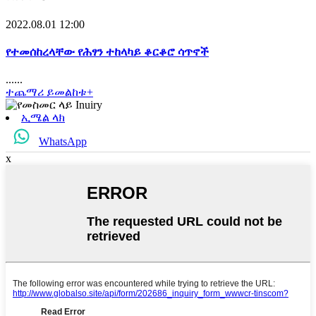
2022.08.01 12:00
የተመሰከረላቸው የሕፃን ተከላካይ ቆርቆሮ ሳጥኖች
......
ተጨማሪ ይመልከቱ+
ኢሜል ላክ
WhatsApp
x