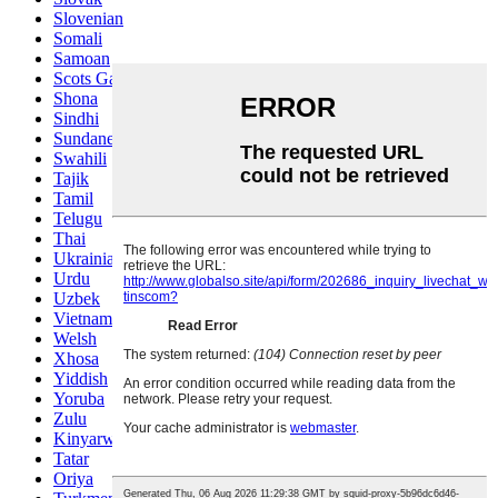
Slovenian
Somali
Samoan
Scots Gaelic
Shona
Sindhi
Sundanese
Swahili
Tajik
Tamil
Telugu
Thai
Ukrainian
Urdu
Uzbek
Vietnamese
Welsh
Xhosa
Yiddish
Yoruba
Zulu
Kinyarwanda
Tatar
Oriya