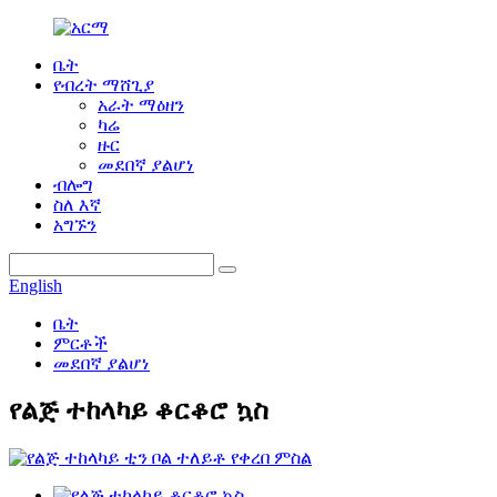
ቤት
የብረት ማሸጊያ
አራት ማዕዘን
ካሬ
ዙር
መደበኛ ያልሆነ
ብሎግ
ስለ እኛ
አግኙን
English
ቤት
ምርቶች
መደበኛ ያልሆነ
የልጅ ተከላካይ ቆርቆሮ ኳስ