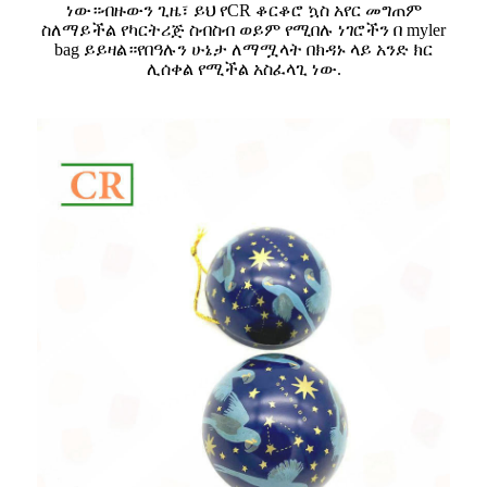
ነው።ብዙውን ጊዜ፣ ይህ የCR ቆርቆሮ ኳስ አየር መግጠም
ስለማይችል የካርትሪጅ ስብስብ ወይም የሚበሉ ነገሮችን በ myler
bag ይይዛል።የበዓሉን ሁኔታ ለማሟላት በክዳኑ ላይ አንድ ክር
ሊሰቀል የሚችል አስፈላጊ ነው.