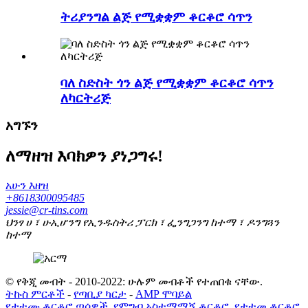
ትሪያንግል ልጅ የሚቋቋም ቆርቆሮ ሳጥን
ባለ ስድስት ጎን ልጅ የሚቋቋም ቆርቆሮ ሳጥን
ለካርትሪጅ
አግኙን
ለማዘዝ እባክዎን ያነጋግሩ!
አሁን እዘዝ
+8618300095485
jessie@cr-tins.com
ህንፃ ሀ ፣ ሁኢሆንግ የኢንዱስትሪ ፓርክ ፣ ፌንግጋንግ ከተማ ፣ ዶንግጓን
ከተማ
© የቅጂ መብት - 2010-2022: ሁሉም መብቶች የተጠበቁ ናቸው.
ትኩስ ምርቶች
-
የጣቢያ ካርታ
-
AMP ሞባይል
የታተሙ ቆርቆሮ ጣሳዎች
,
የምግብ አስተማማኝ ቆርቆሮ
,
የታተመ ቆርቆሮ