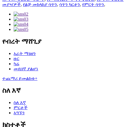
መያዣዎች
,
የልጅ መከላከያ ሳጥን
,
ሳጥን ካርቶን
,
የምርት ሳጥን
,
የብረት ማሸጊያ
አራት ማዕዘን
ዙር
ካሬ
መደበኛ ያልሆነ
ተጨማሪ ይመልከቱ+
ስለ እኛ
ስለ እኛ
ምርቶች
አግኙን
ክስተቶች