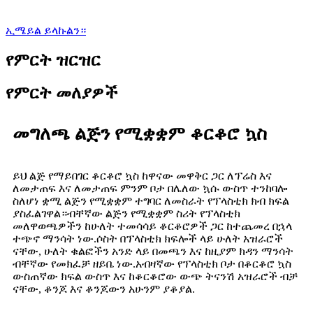
ኢሜይል ይላኩልን።
የምርት ዝርዝር
የምርት መለያዎች
መግለጫ ልጅን የሚቋቋም ቆርቆሮ ኳስ
ይህ ልጅ የማይበገር ቆርቆሮ ኳስ ከዋናው መዋቅር ጋር ለፕሬስ እና
ለመታጠፍ እና ለመታጠፍ ምንም ቦታ በሌለው ኳሱ ውስጥ ተንከባሎ
ስለሆነ ቋሚ ልጅን የሚቋቋም ተግባር ለመስራት የፕላስቲክ ክብ ክፍል
ያስፈልገዋል።ብቸኛው ልጅን የሚቋቋም ስሪት የፕላስቲክ
መለዋወጫዎችን ከሁለት ተመሳሳይ ቆርቆሮዎች ጋር ከተጨመረ በኋላ
ተጭኖ ማንሳት ነው.ሶስት በፕላስቲክ ክፍሎች ላይ ሁለት አዝራሮች
ናቸው, ሁለት ቁልፎችን አንድ ላይ በመጫን እና ከዚያም ክዳን ማንሳት
ብቸኛው የመክፈቻ ዘይቤ ነው.አብዛኛው የፕላስቲክ ቦታ በቆርቆሮ ኳስ
ውስጠኛው ክፍል ውስጥ እና ከቆርቆሮው ውጭ ትናንሽ አዝራሮች ብቻ
ናቸው, ቆንጆ እና ቆንጆውን አሁንም ያቆያል.