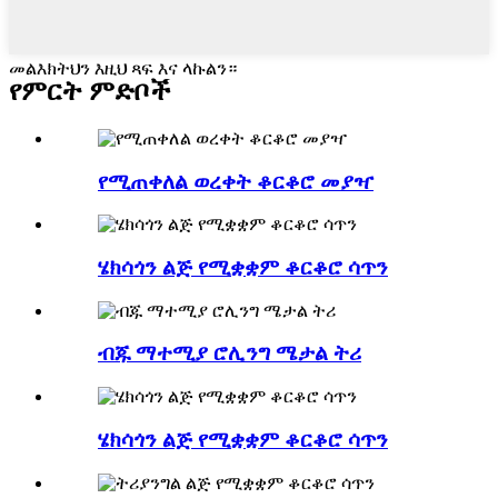
መልእክትህን እዚህ ጻፍ እና ላኩልን።
የምርት ምድቦች
የሚጠቀለል ወረቀት ቆርቆሮ መያዣ
ሄክሳጎን ልጅ የሚቋቋም ቆርቆሮ ሳጥን
ብጁ ማተሚያ ሮሊንግ ሜታል ትሪ
ሄክሳጎን ልጅ የሚቋቋም ቆርቆሮ ሳጥን