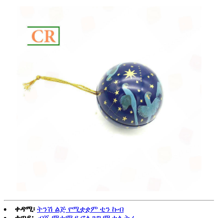
ቀዳሚ፡
ትንሽ ልጅ የሚቋቋም ቲን ኩብ
ቀጣይ፡-
ብጁ ማተሚያ ሮሊንግ ሜታል ትሪ